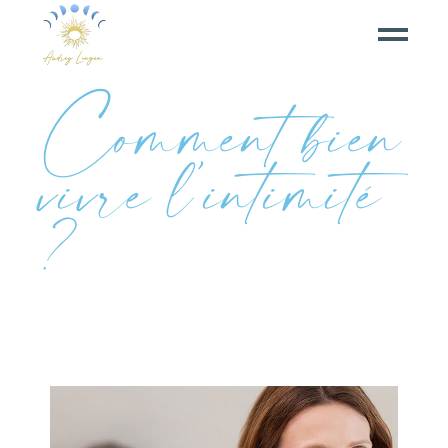
Comment bien
vivre l’intimité
?