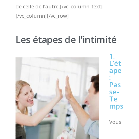
de celle de l’autre.[/vc_column_text]
[/vc_column][/vc_row]
Les étapes de l’intimité
1.
L’ét
ape
:
Pas
se-
Te
mps
Vous