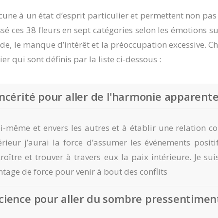
une à un état d’esprit particulier et permettent non pa
é ces 38 fleurs en sept catégories selon les émotions sur 
ertitude, le manque d’intérêt et la préoccupation excessive
r qui sont définis par la liste ci-dessous :
incérité pour aller de l'harmonie apparente
oi-même et envers les autres et à établir une relation 
rieur j’aurai la force d’assumer les événements positifs
tre et trouver à travers eux la paix intérieure. Je su
antage de force pour venir à bout des conflits
science pour aller du sombre pressentiment 