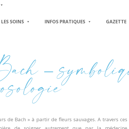
LES SOINS
INFOS PRATIQUES
GAZETTE
Bach – symboliq
posologie
urs de Bach » à partir de fleurs sauvages. A travers ces
manière de soigner autrement que par la médecine