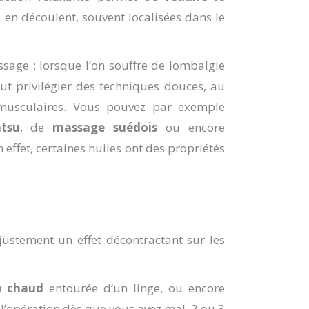
 en découlent, souvent localisées dans le
sage ; lorsque l’on souffre de lombalgie
t privilégier des techniques douces, au
 musculaires. Vous pouvez par exemple
atsu
, de
massage suédois
ou encore
 effet, certaines huiles ont des propriétés
ustement un effet décontractant sur les
e chaud
entourée d’un linge, ou encore
r l’opération dès que vous avez mal, 2 ou 3