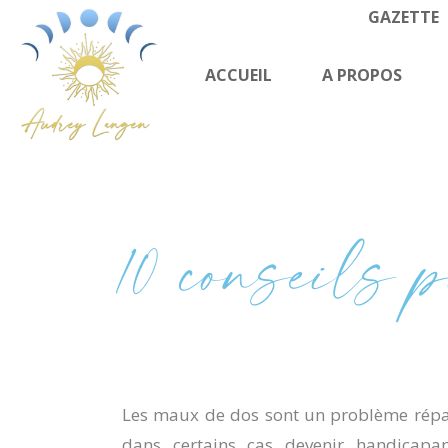
GAZETTE
ACCUEIL
A PROPOS
10 conseils 
Les
maux de dos
sont un problème répa
dans certains cas devenir handicapant