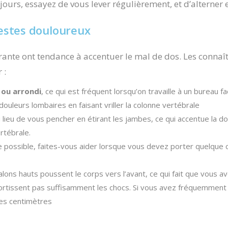
 jours, essayez de vous lever régulièrement, et d’alterner 
gestes douloureux
ourante ont tendance à accentuer le mal de dos. Les conna
 :
 ou arrondi
, ce qui est fréquent lorsqu’on travaille à un bureau f
 douleurs lombaires en faisant vriller la colonne vertébrale
u lieu de vous pencher en étirant les jambes, ce qui accentue la d
rtébrale.
e possible, faites-vous aider lorsque vous devez porter quelque c
 talons hauts poussent le corps vers l’avant, ce qui fait que vous
ortissent pas suffisamment les chocs. Si vous avez fréquemmen
ues centimètres