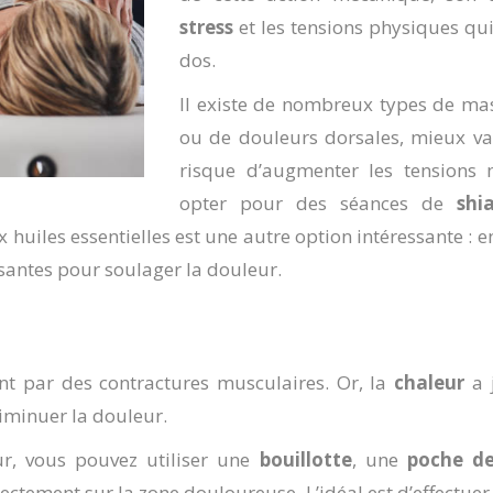
stress
et les tensions physiques qui
dos.
Il existe de nombreux types de mas
ou de douleurs dorsales, mieux vau
risque d’augmenter les tensions
opter pour des séances de
shi
 huiles essentielles est une autre option intéressante : en
ssantes pour soulager la douleur.
t par des contractures musculaires. Or, la
chaleur
a j
iminuer la douleur.
ur, vous pouvez utiliser une
bouillotte
, une
poche d
irectement sur la zone douloureuse. L’idéal est d’effectue