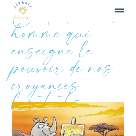
Conte du vieil
homme qui
enseigne le
pouvoir de nos
croyances
limitantes