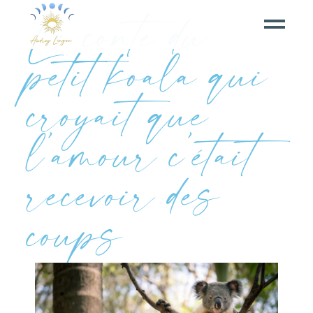
Le conte du
petit koala qui
croyait que
l’amour c’était
recevoir des
coups