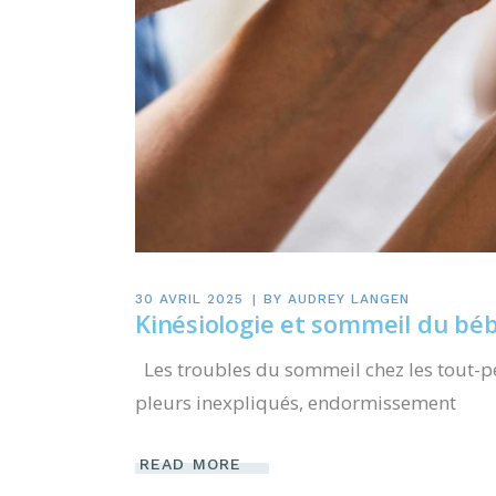
30 AVRIL 2025
BY
AUDREY LANGEN
Kinésiologie et sommeil du bé
Les troubles du sommeil chez les tout-p
pleurs inexpliqués, endormissement
READ MORE