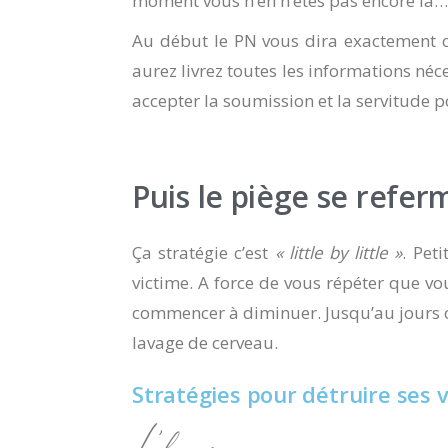
moment vous n’en n’êtes pas encore là…
Au début le PN vous dira exactement c
aurez livrez toutes les informations néc
accepter la soumission et la servitude po
Puis le piège se refer
Ça stratégie c’est
« little by little »
. Pet
victime. A force de vous répéter que vo
commencer à diminuer. Jusqu’au jours où
lavage de cerveau.
Stratégies pour détruire ses v