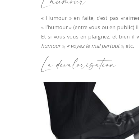
L’humour
« Humour » en faite, c’est pas vraimen
« l’humour » (entre vous ou en public) i
Et si vous vous en plaignez, et bien i
humour »
,
« voyez le mal partout »
, etc.
La dévalorisation