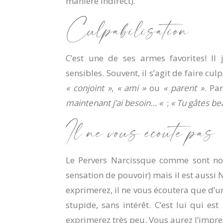
manière indirect).
Culpabilisation
C’est une de ses armes favorites! Il
sensibles. Souvent, il s’agit de faire cul
« conjoint »
,
« ami »
ou
« parent »
. Pa
maintenant j’ai besoin… «
;
« Tu gâtes be
Il ne vous écoute pas
Le Pervers Narcissque comme sont nom 
sensation de pouvoir) mais il est aussi 
exprimerez, il ne vous écoutera que d’une
stupide, sans intérêt. C’est lui qui es
exprimerez très peu. Vous aurez l’impres