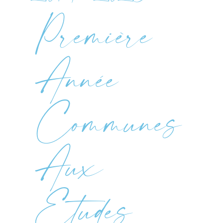
Première
Année
Communes
Aux
Etudes