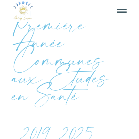
Première
Année
Communes
aux Etudes
en Santé
2019-2025 -