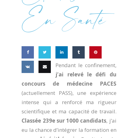
En Santé
Share
Share
Share
Pendant le confinement,
Share
Pin this
j’ai relevé le défi du
on
on
on
on
Share
Email
concours de médecine PACES
Facebook
Twitter
LinkedIn
Tumblr
on VK
this
(actuellement PASS), une expérience
intense qui a renforcé ma rigueur
scientifique et ma capacité de travail.
Classée 239e sur 1000 candidats
, j’ai
eu la chance d’intégrer la formation en