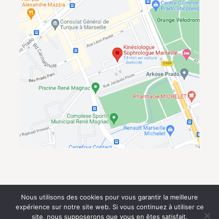
Nous utilisons des cookies pour vous garantir la meilleure
expérience sur notre site web. Si vous continuez à utiliser ce
kinesiologie-marseille.com © 2018-2026 Audrey Langen |
site, nous supposerons que vous en êtes satisfait.