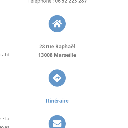
Téléphone :
06 52 223 287
28 rue Raphaël
tatif
13008 Marseille
Itinéraire
re la
lexes