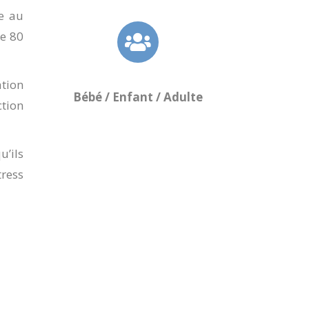
ée au
de 80
tion
Bébé / Enfant / Adulte
tion
u’ils
ress