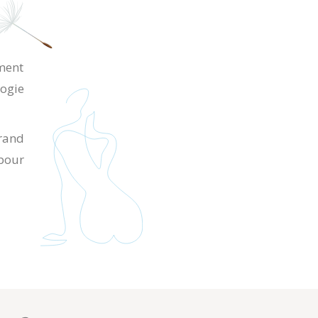
ment
logie
grand
 pour