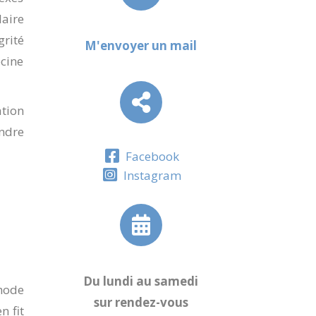
laire
rité
M'envoyer un mail
ecine
tion
ndre
Facebook
Instagram
Du lundi au samedi
hode
sur rendez-vous
n fit