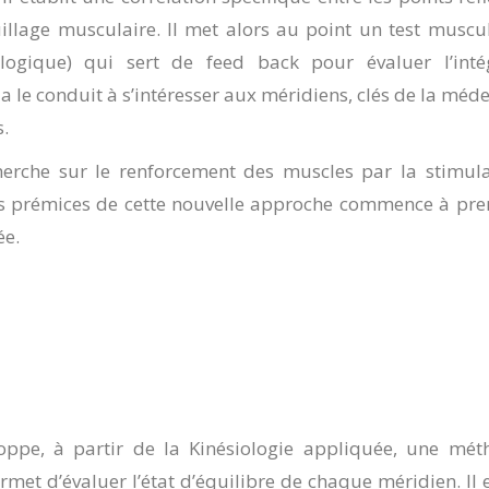
llage musculaire. Il met alors au point un test muscu
iologique) qui sert de feed back pour évaluer l’intég
a le conduit à s’intéresser aux méridiens, clés de la méd
s.
herche sur le renforcement des muscles par la stimula
es prémices de cette nouvelle approche commence à pre
ée.
loppe, à partir de la Kinésiologie appliquée, une mét
met d’évaluer l’état d’équilibre de chaque méridien. Il e