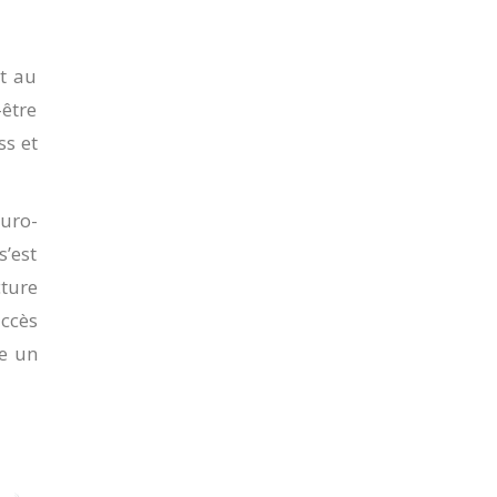
t au
être
ss et
uro-
’est
cture
accès
re un